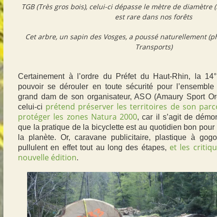
TGB (Très gros bois), celui-ci dépasse le mètre de diamètre (b
est
rare dans nos forêts
Cet arbre, un sapin des Vosges,
a poussé naturellement
(p
Transports)
Certainement à l’ordre du Préfet du Haut-Rhin, la 1
pouvoir se dérouler en toute sécurité pour l’ensemble 
grand dam de son organisateur, ASO (Amaury Sport Orga
prétend préserver les territoires de son pa
celui-ci
protéger les zones Natura 2000
, car il s’agit de démo
que la pratique de la bicyclette est au quotidien bon pou
la planète. Or, caravane publicitaire, plastique à gogo
et les criti
pullulent en effet tout au long des étapes,
nouvelle édition
.