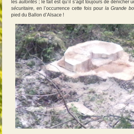
les
autorités
; le fait est qu’il s’agit toujours de déniche
sécuritaire
, en l’occurrence cette foi
s
pour
la Grande bo
pied du Ballon d’Alsace !