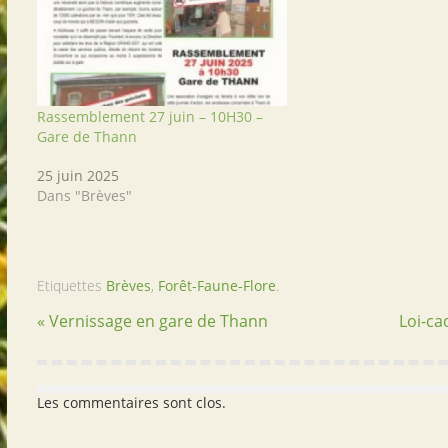
Rassemblement 27 juin – 10H30 –
Gare de Thann
25 juin 2025
Dans "Brèves"
Etiquettes
Brèves
,
Forêt-Faune-Flore
.
« Vernissage en gare de Thann
Loi-ca
Les commentaires sont clos.