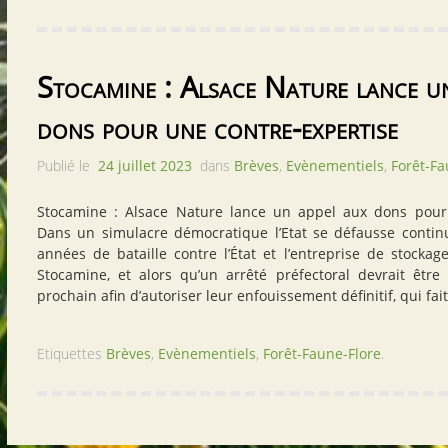
Stocamine : Alsace Nature lance u
dons pour une contre-expertise
Publié le
24 juillet 2023
dans
Brèves
,
Evènementiels
,
Forêt-Fa
Stocamine : Alsace Nature lance un appel aux dons pour 
Dans un simulacre démocratique l’Etat se défausse continu
années de bataille contre l’État et l’entreprise de stocka
Stocamine, et alors qu’un arrêté préfectoral devrait êtr
prochain afin d’autoriser leur enfouissement définitif, qui fai
Etiquettes
Brèves
,
Evènementiels
,
Forêt-Faune-Flore
.