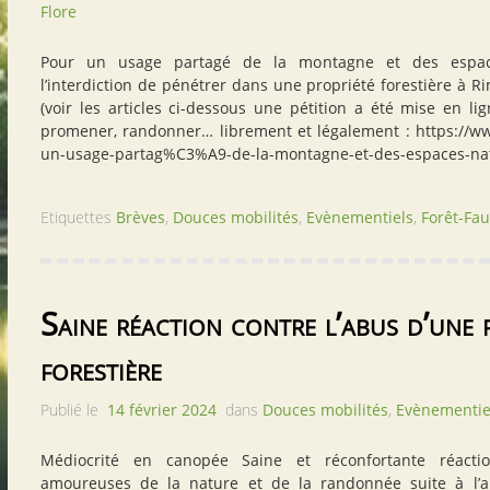
Flore
Pour un usage partagé de la montagne et des espac
l’interdiction de pénétrer dans une propriété forestière à
(voir les articles ci-dessous une pétition a été mise en li
promener, randonner… librement et légalement : https://w
un-usage-partag%C3%A9-de-la-montagne-et-des-espaces-na
Etiquettes
Brèves
,
Douces mobilités
,
Evènementiels
,
Forêt-Fau
Saine réaction contre l’abus d’une p
forestière
Publié le
14 février 2024
dans
Douces mobilités
,
Evènementie
Médiocrité en canopée Saine et réconfortante réac
amoureuses de la nature et de la randonnée suite à l’ap