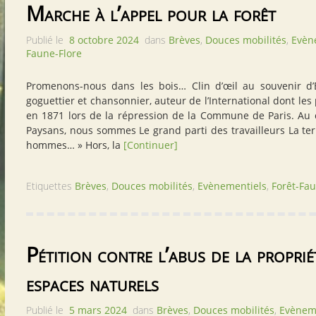
Marche à l’appel pour la forêt
Publié le
8 octobre 2024
dans
Brèves
,
Douces mobilités
,
Evèn
Faune-Flore
Promenons-nous dans les bois… Clin d’œil au souvenir d’E
goguettier et chansonnier, auteur de l’International dont les 
en 1871 lors de la répression de la Commune de Paris. Au c
Paysans, nous sommes Le grand parti des travailleurs La ter
hommes… » Hors, la
[Continuer]
Etiquettes
Brèves
,
Douces mobilités
,
Evènementiels
,
Forêt-Fau
Pétition contre l’abus de la proprié
espaces naturels
Publié le
5 mars 2024
dans
Brèves
,
Douces mobilités
,
Evènem