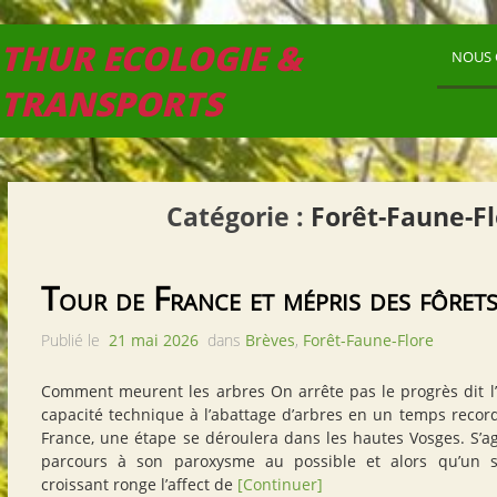
THUR ECOLOGIE &
NOUS 
TRANSPORTS
Catégorie :
Forêt-Faune-Fl
Tour de France et mépris des fôret
Publié le
21 mai 2026
dans
Brèves
,
Forêt-Faune-Flore
Comment meurent les arbres On arrête pas le progrès dit 
capacité technique à l’abattage d’arbres en un temps recor
France, une étape se déroulera dans les hautes Vosges. S’ag
parcours à son paroxysme au possible et alors qu’un se
croissant ronge l’affect de
[Continuer]