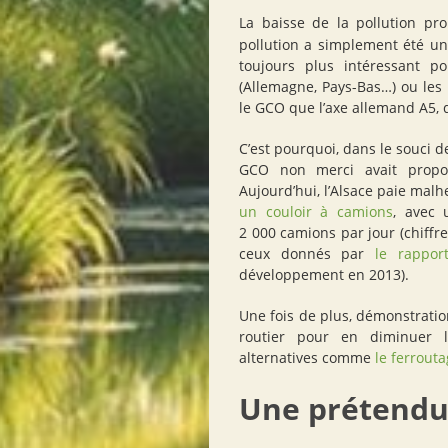
La baisse de la pollution pr
pollution a simplement été un
toujours plus intéressant p
(Allemagne, Pays-Bas…) ou les 
le
GCO
que l’axe allemand A5, q
C’est pourquoi, dans le souci de
GCO
non merci avait prop
Aujourd’hui, l’Alsace paie malh
un couloir à camions
, avec 
2 000 camions par jour (chiffre
ceux donnés par
le rappor
développement en 2013).
Une fois de plus, démonstration 
routier pour en diminuer l
alternatives comme
le ferrout
Une prétendu