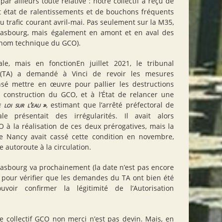
par ailleurs toute relative : notre collectif a reçu de
 état de ralentissements et de bouchons fréquents
u trafic courant avril-mai. Pas seulement sur la M35,
trasbourg, mais également en amont et en aval des
 (nom technique du
GCO
).
ale, mais en fonctionEn juillet 2021, le tribunal
(
TA
) a demandé à Vinci de revoir les mesures
nsé mettre en œuvre pour pallier les destructions
a construction du
GCO
, et à l’État de relancer une
 loi sur l’eau
»
, estimant que l’arrêté préfectoral de
ale présentait des irrégularités. Il avait alors
O
à la réalisation de ces deux prérogatives, mais la
de Nancy avait cassé cette condition en novembre,
e autoroute à la circulation.
trasbourg va prochainement (la date n’est pas encore
pour vérifier que les demandes du
TA
ont bien été
voir confirmer la légitimité de l’Autorisation
e collectif
GCO
non merci n’est pas devin. Mais, en