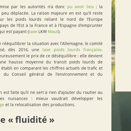
omise par les autorités n’a donc
pu avoir lieu
; la
 peu déplacée. La raison majeure en est qu’il reste
our les poids lourds reliant le nord de l’Europe
pays de l’Est à la France et à l’Espagne d’emprunter
ui est payant (
taxe
LKW
Maut
).
 rééquilibrer la situation avec l’Allemagne, le comité
osé, dès 2016, une
taxe poids lourds française
.
eureusement le prix de ce déséquilibre : elle devient
une hausse moyenne du transit poids lourds de
 établi en comparant les chiffres actuels de trafic et
t
du Conseil général de l’environnement et du
est faite qu’il ne sert à rien d’ajouter du routier au
es nuisances : mieux vaudrait développer les
age
et la relocalisation des productions.
e «
fluidité
»