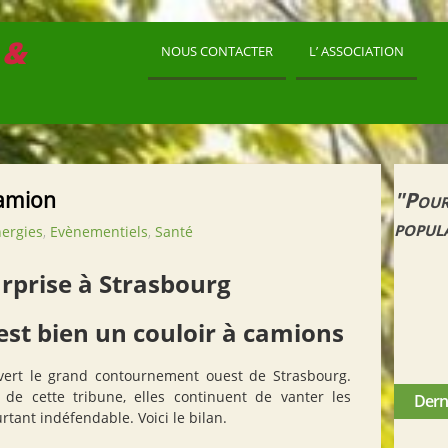
 &
NOUS CONTACTER
L’ ASSOCIATION
camion
"Pour
popul
ergies
,
Evènementiels
,
Santé
rprise à Strasbourg
est bien un couloir à camions
uvert le grand contournement ouest de Strasbourg.
 de cette tribune, elles continuent de vanter les
Derni
rtant indéfendable. Voici le bilan.