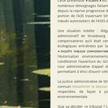
Cette prétendue
«
fluidité
»
est 
nombreux témoignages faisant
depuis la reprise progressive d
portion de l’A35 traversant S
nœuds autoroutiers de l’A355
Une situation inédite : illég
administratif de Strasbourg 
compensatoires qu’il était ce
écologiques entraînées par l
«
enquête publique complémentaire
l’Autorisation environnement
conditionné l’ouverture du
GC
cour administrative d’appel 
permettant à Vinci d’ouvrir cett
La justice administrative de S
connue)
réexaminer le dossier
respectées, de façon à pou
environnementale.
Que va décider ce tribunal
? L