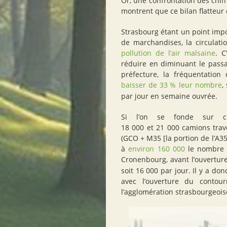
Or, une confrontation des chi
montrent que ce bilan flatteur 
Strasbourg étant un point imp
de marchandises, la circulati
pollution de l’air malsaine
. C
réduire en diminuant le passa
préfecture, la fréquentation
baisser de 33
% leur nombre
,
par jour en semaine ouvrée.
Si l’on se fonde sur ce
18 000 et 21 000 camions trav
(
GCO
+ M35 [la portion de l’A35
à
environ 160 000
le nombre t
Cronenbourg, avant l’ouvertu
soit 16 000 par jour. Il y a do
avec l’ouverture du conto
l’agglomération strasbourgeois