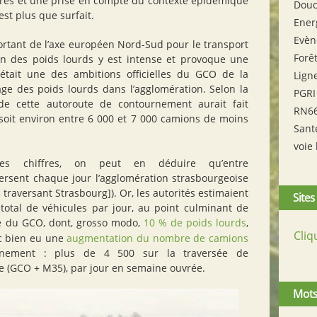
ffres et une prise en compte du contexte épidémique
Douc
est plus que surfait.
Ener
Evèn
ortant de l’axe européen Nord-Sud pour le transport
Forê
on des poids lourds y est intense et provoque une
’était une des ambitions officielles du
GCO
de la
Lign
ge des poids lourds dans l’agglomération. Selon la
PGRI
 de cette autoroute de contournement aurait fait
RN6
 soit environ entre 6 000 et 7 000 camions de moins
Sant
voie 
s chiffres, on peut en déduire qu’entre
ersent chaque jour l’agglomération strasbourgeoise
 traversant Strasbourg]). Or, les autorités estimaient
Sites
otal de véhicules par jour, au point culminant de
re du
GCO
, dont, grosso modo,
10
% de poids lourds
,
Cliq
nc bien eu une
augmentation du nombre de camions
urnement : plus de 4 500 sur la traversée de
e (
GCO
+ M35), par jour en semaine ouvrée.
Mots