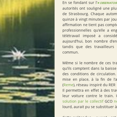
En se fondant sur l’
«
observatoi
autorités ont souligné une plu
de Strasbourg. Chaque automo
quinze à vingt minutes par jour
affirmation ne tient pas compt
professionnelles qu’elle a en
télétravail imposé a consid
aujourd’hui, bon nombre d’ent
tandis que des travailleurs
commun.
Même si le nombre de ces trav
qu’ils comptent dans la baisse 
des conditions de circulation
mise en place, à la fin de l
(
Reme
), réseau inspiré du
RER
Il permettra en effet à des tra
leur voiture contre le trai
solution par le collectif
GCO
no
lourd, aurait pu se substituer 