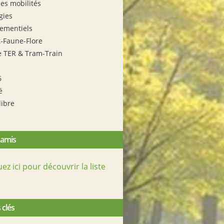
es mobilités
gies
ementiels
t-Faune-Flore
e TER & Tram-Train
6
é
libre
 amis
uez ici pour découvrir la liste
 clés