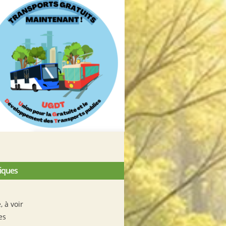
iques
e, à voir
es