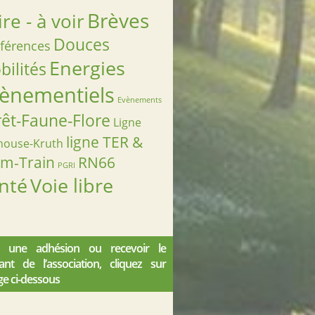
Brèves
ire - à voir
Douces
férences
Energies
ilités
ènementiels
Evènements
rêt-Faune-Flore
Ligne
ligne TER &
house-Kruth
am-Train
RN66
PGRI
nté
Voie libre
 une adhésion ou recevoir le
iant de l’association, cliquez sur
ge ci-dessous