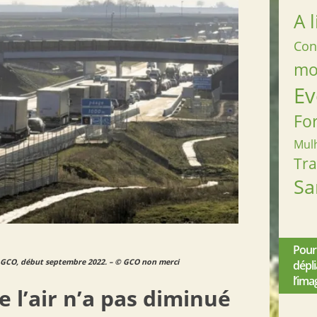
A l
Con
mob
Ev
Fo
Mul
Tr
Sa
Pour
e GCO, début septembre 2022. – © GCO non merci
dépl
l’ima
e l’air n’a pas diminué