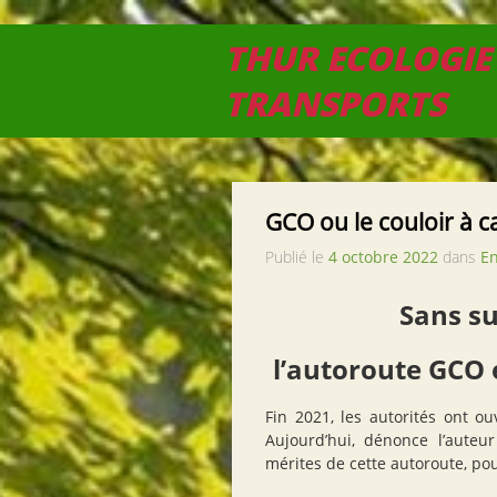
THUR ECOLOGIE
TRANSPORTS
GCO ou le couloir à 
Publié le
4 octobre 2022
dans
En
Sans su
l’autoroute
GCO
Fin 2021, les autorités ont o
Aujourd’hui, dénonce l’auteur
mérites de cette autoroute, pou