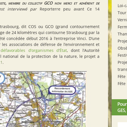
iste, membre du collectif
GCO
non merci et adhérent de
Loi-
est interviewé par
Reporterre peu avant Ce 14
Tour
Vern
trasbourg, dit
COS
ou
GCO
(grand contournement
Ferm
age de 24 kilomètres qui contourne Strasbourg par la
Tha
été concédée début 2016 à l’entreprise Vinci. D’une
Proj
r les associations de défense de l’environnement et
Obsè
défavorables d’organismes d’État
, dont l’Autorité
Fest
 national de la protection de la nature, le projet a
21
.
Proje
tran
Fête
Fête
Pour
GES,