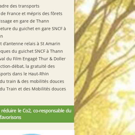
cadre des transports
 de France et mépris des fôrets
issage en gare de Thann
eture du guichet en gare SNCF à
nn
et d’antenne relais à St Amarin
ques du guichet SNCF à Thann
ival du Film Engagé Thur & Doller
ction-débat, la gratuité des
sports dans le Haut-Rhin
 du train & des mobilités douces
 du Train et des Mobilités douces
 réduire le Co2, co-responsable du
 favorisons