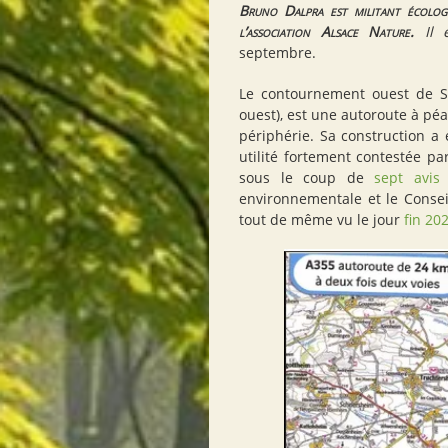
Bruno Dalpra est militant écolog
l’association Alsace Nature.
Il 
septembre.
Le contournement ouest de S
ouest), est une autoroute à pé
périphérie. Sa construction a 
utilité fortement contestée pa
sous le coup de
sept avis 
environnementale et le Conseil
tout de même vu le jour
fin 20