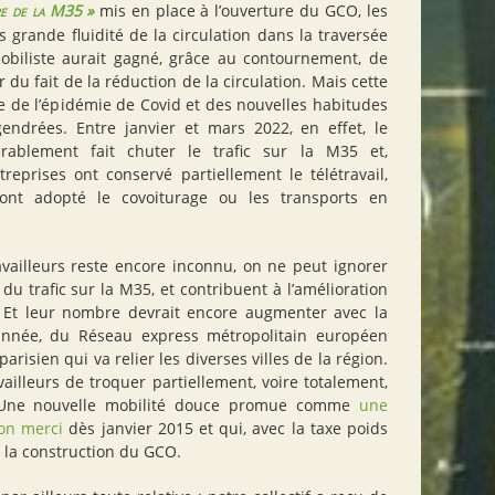
re de la M35
»
mis en place à l’ouverture du
GCO
, les
s grande fluidité de la circulation dans la traversée
biliste aurait gagné, grâce au contournement, de
 du fait de la réduction de la circulation. Mais cette
e de l’épidémie de Covid et des nouvelles habitudes
gendrées. Entre janvier et mars 2022, en effet, le
érablement fait chuter le trafic sur la M35 et,
reprises ont conservé partiellement le télétravail,
 ont adopté le covoiturage ou les transports en
ailleurs reste encore inconnu, on ne peut ignorer
du trafic sur la M35, et contribuent à l’amélioration
. Et leur nombre devrait encore augmenter avec la
’année, du Réseau express métropolitain européen
parisien qui va relier les diverses villes de la région.
vailleurs de troquer partiellement, voire totalement,
n. Une nouvelle mobilité douce promue comme
une
n merci
dès janvier 2015 et qui, avec la taxe poids
à la construction du
GCO
.