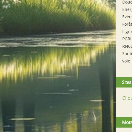
Douc
Ener
Evèn
Forê
Lign
PGRI
RN6
Sant
voie 
Sites
Cliq
Mots