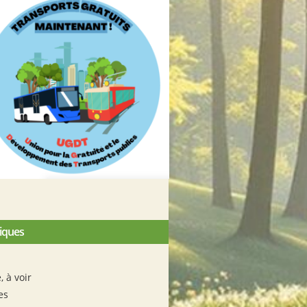
iques
e, à voir
es