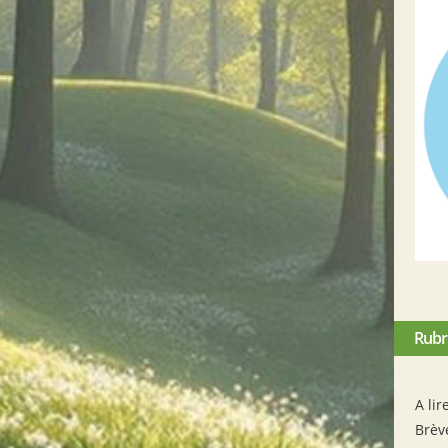
Rubr
A lir
Brèv