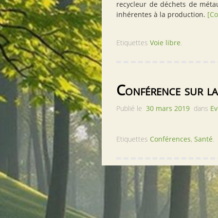
recycleur de déchets de méta
inhérentes à la production.
[Co
Etiquettes
Voie libre
.
Conférence sur la
Publié le
30 mars 2019
dans
Ev
Etiquettes
Conférences
,
Santé
.