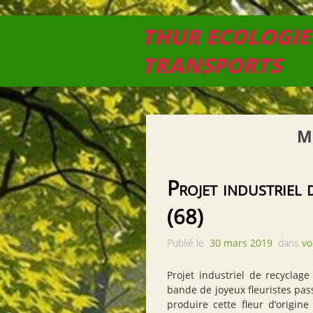
THUR ECOLOGIE
TRANSPORTS
M
Projet industriel
(68)
Publié le
30 mars 2019
dans
vo
Projet industriel de recycla
bande de joyeux fleuristes pa
produire cette fleur d’origin