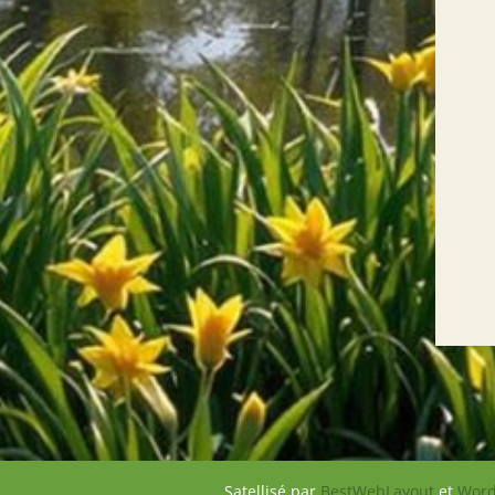
Satellisé par
BestWebLayout
et
Word