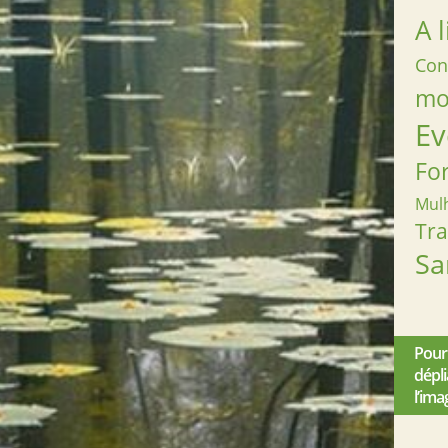
A l
Con
mob
Ev
Fo
Mul
Tr
Sa
Pour
dépl
l’ima