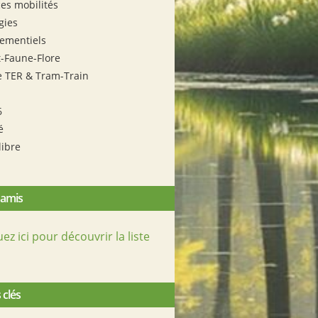
es mobilités
gies
ementiels
t-Faune-Flore
e TER & Tram-Train
6
é
libre
 amis
uez ici pour découvrir la liste
 clés