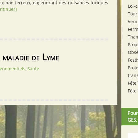
ux non ferreux, engendrant des nuisances toxiques
Loi-
ntinuer]
Tour
Vern
Ferm
Tha
Proj
Obsè
 maladie de Lyme
Fest
Proje
ènementiels
,
Santé
tran
Fête
Fête
Pour
GES,