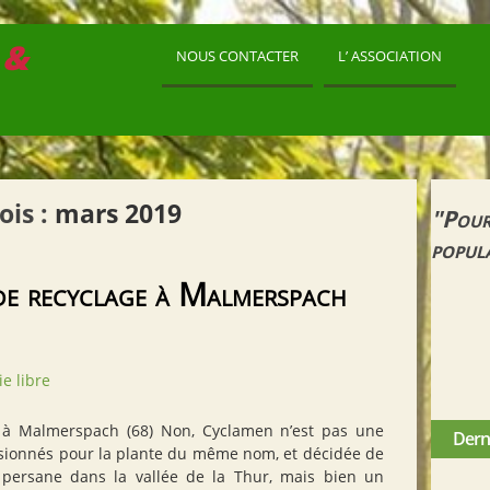
 &
NOUS CONTACTER
L’ ASSOCIATION
ois :
mars 2019
"Pour
popul
 de recyclage à Malmerspach
ie libre
ge à Malmerspach (68) Non, Cyclamen n’est pas une
Derni
ssionnés pour la plante du même nom, et décidée de
e persane dans la vallée de la Thur, mais bien un