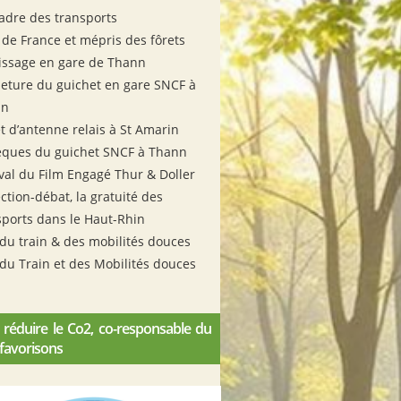
cadre des transports
 de France et mépris des fôrets
issage en gare de Thann
eture du guichet en gare SNCF à
nn
et d’antenne relais à St Amarin
ques du guichet SNCF à Thann
ival du Film Engagé Thur & Doller
ction-débat, la gratuité des
sports dans le Haut-Rhin
 du train & des mobilités douces
 du Train et des Mobilités douces
 réduire le Co2, co-responsable du
 favorisons