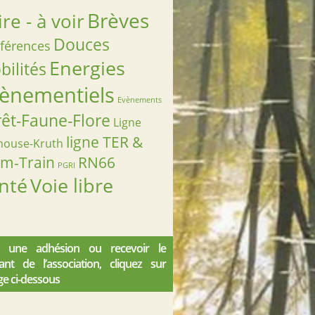
Brèves
ire - à voir
Douces
férences
Energies
ilités
ènementiels
Evènements
rêt-Faune-Flore
Ligne
ligne TER &
house-Kruth
am-Train
RN66
PGRI
nté
Voie libre
 une adhésion ou recevoir le
iant de l’association, cliquez sur
ge ci-dessous