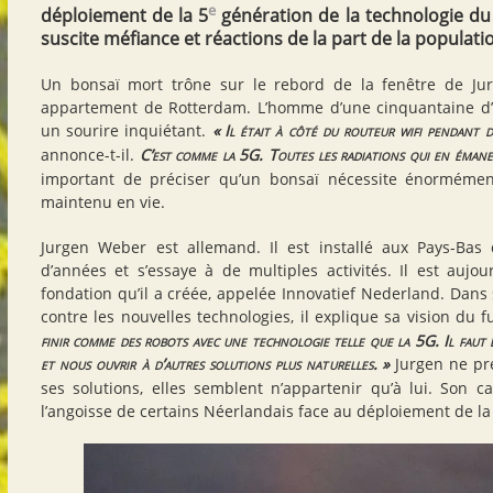
e
déploiement de la 5
génération de la technologie du 
suscite méfiance et réactions de la part de la populati
Un bonsaï mort trône sur le rebord de la fenêtre de J
appartement de Rotterdam. L’homme d’une cinquantaine d’
un sourire inquiétant.
«
Il était à côté du routeur wifi pendant d
annonce-t-il.
C’est comme la 5G. Toutes les radiations qui en émane
important de préciser qu’un bonsaï nécessite énormémen
maintenu en vie.
Jurgen Weber est allemand. Il est installé aux Pays-Bas
d’années et s’essaye à de multiples activités. Il est aujou
fondation qu’il a créée, appelée Innovatief Nederland. Dans
contre les nouvelles technologies, il explique sa vision du f
finir comme des robots avec une technologie telle que la 5G. Il faut 
et nous ouvrir à d’autres solutions plus naturelles.
»
Jurgen ne pré
ses solutions, elles semblent n’appartenir qu’à lui. Son cas
l’angoisse de certains Néerlandais face au déploiement de la