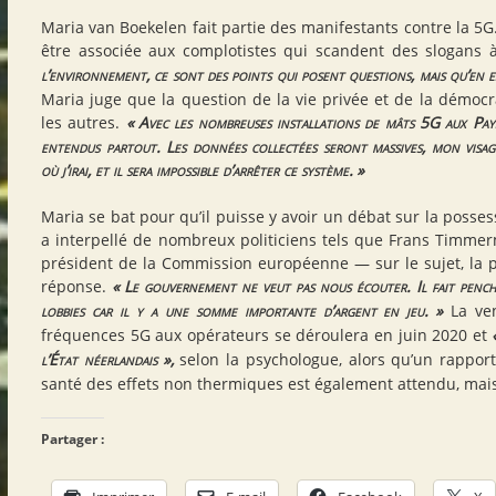
Maria van Boekelen fait partie des manifestants contre la 5G
être associée aux complotistes qui scandent des slogans 
l’environnement, ce sont des points qui posent questions, mais qu’en es
Maria juge que la question de la vie privée et de la démoc
les autres.
«
Avec les nombreuses installations de mâts 5G aux Pay
entendus partout. Les données collectées seront massives, mon visag
où j’irai, et il sera impossible d’arrêter ce système.
»
Maria se bat pour qu’il puisse y avoir un débat sur la posse
a interpellé de nombreux politiciens tels que Frans Timme
président de la Commission européenne — sur le sujet, la 
réponse.
«
Le gouvernement ne veut pas nous écouter. Il fait pench
lobbies car il y a une somme importante d’argent en jeu.
»
La ven
fréquences 5G aux opérateurs se déroulera en juin 2020 et
l’État néerlandais
»,
selon la psychologue, alors qu’un rapport
santé des effets non thermiques est également attendu, mais…
Partager :