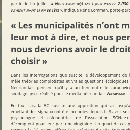
partir de fin juillet.
«
Nous avons déjà mis à jour plus de 2.000 m
suivront avant la fin de l’été
»,
indique René Lomman, porte-paro
«
Les municipalités n’ont 
leur mot à dire, et nous p
nous devrions avoir le droi
choisir
»
Dans les interrogations que suscite le développement de l
mêle théories complotistes et vraies questions écologiques e
Néerlandais pensent qu’il y a un lien entre le coronavi
sondage Ipsos réalisé pour le média néerlandais
Nieuwsuur
.
En tout cas, la 5G suscite une opposition qui va jusqu’
émettant des signaux ont été incendiés depuis le 3 avril, se
psychologue et cofondatrice de l’association 5GNee.n
décomptent pour leur part une vingtaine. Un quart de ces p
recevoir la 5G, selon Jeffrey Kog, créateur du site Antennek