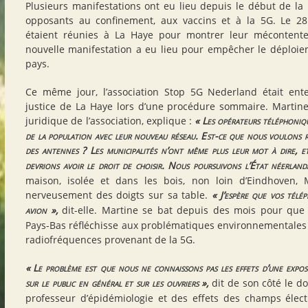
Plusieurs manifestations ont eu lieu depuis le début de l
opposants au confinement, aux vaccins et à la 5G. Le 28
étaient réunies à La Haye pour montrer leur mécontent
nouvelle manifestation a eu lieu pour empêcher le déploie
pays.
Ce même jour, l’association Stop 5G Nederland était ent
justice de La Haye lors d’une procédure sommaire. Martine 
juridique de l’association, explique :
«
Les opérateurs téléphoniq
de la population avec leur nouveau réseau. Est-ce que nous voulons re
des antennes
? Les municipalités n’ont même plus leur mot à dire, 
devrions avoir le droit de choisir. Nous poursuivons l’État néerlanda
maison, isolée et dans les bois, non loin d’Eindhoven, 
nerveusement des doigts sur sa table.
«
J’espère que vos tél
avion
»,
dit-elle. Martine se bat depuis des mois pour qu
Pays-Bas réfléchisse aux problématiques environnementales e
radiofréquences provenant de la 5G.
«
Le problème est que nous ne connaissons pas les effets d’une expos
sur le public en général et sur les ouvriers
»,
dit de son côté le d
professeur d’épidémiologie et des effets des champs élec