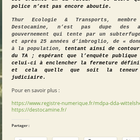
police n’est pas encore abouti
e
.
Thur Ecologie & Transports,
membre
Destocamine,
n’est pas dupe
des a
gouvernement qui tente par un subterfug
et après 25 années d’imbroglio, de « don
à la population,
tentant ainsi de contour
du TA ; espérant que l’enquête publique
celui-ci à enclencher la fermeture défini
et cela quel
le
que soit
la tene
judiciaire.
Pour en savoir plus :
https://www.registre-numerique.fr/mdpa-dda-wittels
https://destocamine.fr/
Partager :