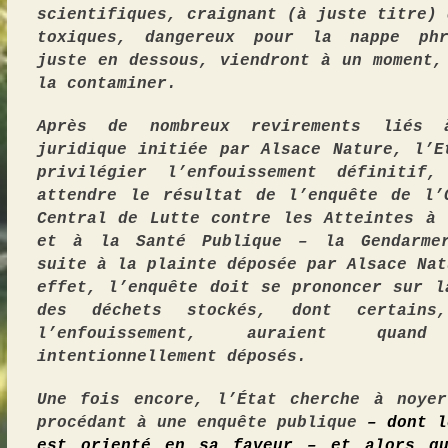
scientifiques, craignant
(à juste titre)
toxiques,
dangereux
pour
la nappe phré
juste en dessous,
viendront à un moment,
la contaminer
.
Après de nombreux revirements liés 
juridique initiée par Alsace Nature, l’E
privilégier l’enfouissement définitif
attendre le résultat de l’enquête
de l’
C
entral de
L
utte contre les
A
tteintes à 
et à la
S
anté
P
ublique –
la Gendarme
suite à la plainte déposée par Alsace Na
effet, l’enquête
doit se prononcer sur l
des déchets stockés,
dont certains
l’enfouissement,
au
raient quan
intentionnellement
déposés.
Une fois encore, l’État cherche à noye
procédant à une enquête publique
– dont l
est orienté en
sa
faveur –
et alors q