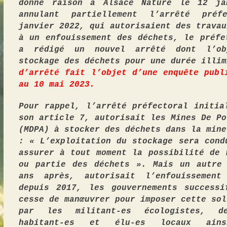
donné raison à Alsace Nature le 12 ja
annulant partiellement l’arrêté pré
janvier 2022, qui autorisaient des travau
à un enfouissement des déchets, le préfe
a rédigé un nouvel arrêté dont l’ob
stockage des déchets pour une durée illi
d’arrêté fait l’objet d’une enquête publ
au 10 mai 2023.
Pour rappel, l’arrêté préfectoral initia
son article 7, autorisait les Mines De Po
(MDPA) à stocker des déchets dans la mine
: «
L’exploitation du stockage sera cond
assurer à tout moment la possibilité de 
ou partie des déchets
»
. Mais un autre
ans après, autorisait l’enfouissement
depuis 2017, les gouvernements success
cesse de manœuvrer pour imposer cette sol
par les militant-
e
s écologistes, d
habitant-
e
s et élu-
e
s locaux ain