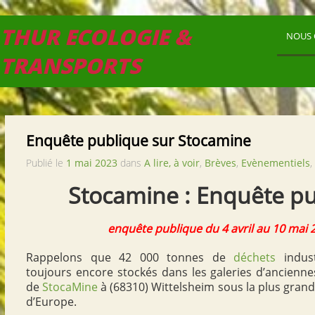
THUR ECOLOGIE &
NOUS 
TRANSPORTS
Enquête publique sur Stocamine
Publié le
1 mai 2023
dans
A lire, à voir
,
Brèves
,
Evènementiels
,
Stocamine : Enquête pu
enquête publique du 4 avril au 10 mai 
Rappelons que 42 000 tonnes de
déchets
indust
toujours encore stockés dans les galeries d’ancienn
de
StocaMine
à (68310) Wittelsheim sous la plus gran
d’Europe.