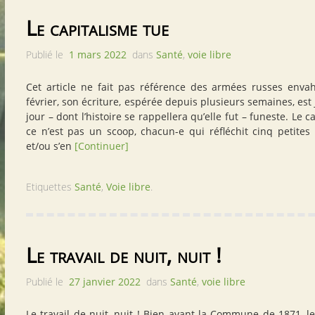
Le capitalisme tue
Publié le
1 mars 2022
dans
Santé
,
voie libre
Cet article ne fait pas référence des armées russes envah
février, son écriture, espérée depuis plusieurs semaines, es
jour – dont l’histoire se rappellera qu’elle fut – funeste. Le c
ce n’est pas un scoop, chacun-e qui réfléchit cinq petite
et/ou s’en
[Continuer]
Etiquettes
Santé
,
Voie libre
.
Le travail de nuit, nuit !
Publié le
27 janvier 2022
dans
Santé
,
voie libre
Le travail de nuit, nuit ! Bien avant la Commune de 1871, l