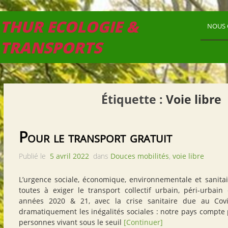
THUR ECOLOGIE &
NOUS 
TRANSPORTS
Étiquette :
Voie libre
Pour le transport gratuit
Publié le
5 avril 2022
dans
Douces mobilités
,
voie libre
L’urgence sociale, économique, environnementale et sanitair
toutes à exiger le transport collectif urbain, péri-urbain 
années 2020 & 21, avec la crise sanitaire due au Covi
dramatiquement les inégalités sociales : notre pays compte 
personnes vivant sous le seuil
[Continuer]