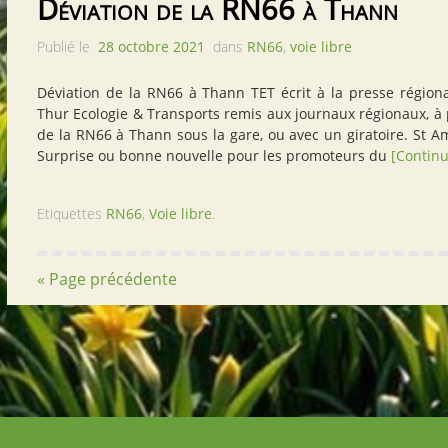
Déviation de la RN66 à Thann
Publié le
28 octobre 2021
dans
RN66
,
voie libre
Déviation de la RN66 à Thann TET écrit à la presse région
Thur Ecologie & Transports remis aux journaux régionaux, à 
de la RN66 à Thann sous la gare, ou avec un giratoire. St Am
Surprise ou bonne nouvelle pour les promoteurs du
[Continu
Etiquettes
RN66
,
Voie libre
.
« Page précédente