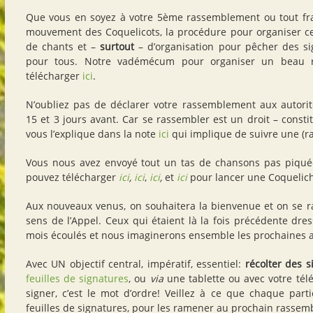
Que vous en soyez à votre 5ème rassemblement ou tout fr
mouvement des Coquelicots, la procédure pour organiser ce
de chants et –
surtout
– d’organisation pour pêcher des s
pour tous. Notre vadémécum pour organiser un beau 
télécharger
ici
.
N’oubliez pas de déclarer votre rassemblement aux autori
15 et 3 jours avant. Car se rassembler est un droit – consti
vous l’explique dans la note
ici
qui implique de suivre une (r
Vous nous avez envoyé tout un tas de chansons pas piqué
pouvez télécharger
ici
,
ici
,
ici
,
et
ici
pour lancer une Coquelich
Aux nouveaux venus, on souhaitera la bienvenue et on se r
sens de l’Appel. Ceux qui étaient là la fois précédente dre
mois écoulés et nous imaginerons ensemble les prochaines a
Avec UN objectif central, impératif, essentiel:
récolter des s
feuilles de signatures
, ou
via
une tablette ou avec votre tél
signer, c’est le mot d’ordre! Veillez à ce que chaque part
feuilles de signatures, pour les ramener au prochain rasse