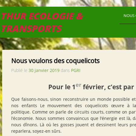
THUR ECOLOGIE &
NOUS 
TRANSPORTS
Nous voulons des coquelicots
Publié le
30 janvier 2019
dans
PGRI
er
Pour le 1
février, c’est par 
Que faisons-nous, sinon reconstruire un monde possible et
nos enfants Le mouvement des coquelicots œuvre à la 
politique. Comme on parle de circuits courts, comme on parl
l’économie. Nous sommes convaincus que l’énergie est là, 
nous dînons. Là où les gosses jouent et dessinent leurs pr
reparlera, soyez-en sûrs.