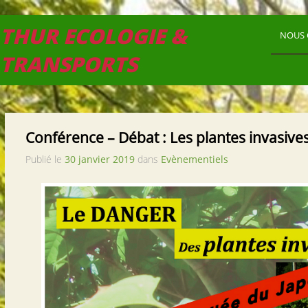
THUR ECOLOGIE &
NOUS 
TRANSPORTS
Conférence – Débat : Les plantes invasive
Publié le
30 janvier 2019
dans
Evènementiels