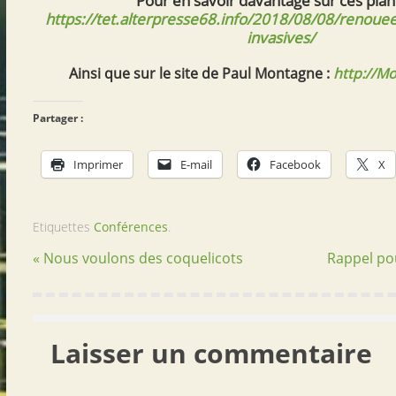
Pour en savoir davantage sur ces plan
https://tet.alterpresse68.info/2018/08/08/renouee
invasives/
Ainsi que sur le site de Paul Montagne :
http://Mo
Partager :
Imprimer
E-mail
Facebook
X
Etiquettes
Conférences
.
« Nous voulons des coquelicots
Rappel po
Laisser un commentaire