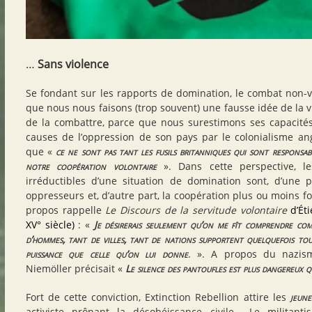
…
Sans violence
Se fondant sur les rapports de domination, le combat non-v
que nous nous faisons (trop souvent) une fausse idée de la 
de la combattre, parce que nous surestimons ses capacités.
causes de l’oppression de son pays par le colonialisme an
que «
ce ne sont pas tant les fusils britanniques qui sont responsa
notre coopération volontaire
». Dans cette perspective, l
irréductibles d’une situation de domination sont, d’une p
oppresseurs et, d’autre part, la coopération plus ou moins f
propos rappelle
Le
Discours de la servitude volontaire
d’
Ét
XV° siècle)
: «
Je désirerais seulement qu’on me fît comprendre co
d’hommes, tant de villes, tant de nations supportent quelquefois tou
puissance que celle qu’on lui donne
. ». A propos du nazism
Niemöller précisait «
Le silence des pantoufles est plus dangereux q
Fort de cette conviction, Extinction Rebellion attire les
jeune
activiste prônant la désobéissance civile… Le militanti