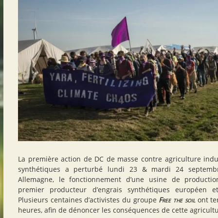
La première action de DC de masse contre agriculture indus
synthétiques a perturbé lundi 23 & mardi 24 septembr
Allemagne, le fonctionnement d’une usine de producti
premier producteur d’engrais synthétiques européen e
Plusieurs centaines d’activistes du groupe
Free the soil
ont te
heures, afin de dénoncer les conséquences de cette agricultur