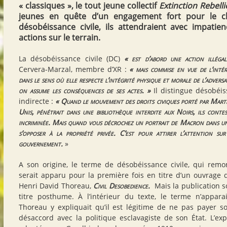
« classiques »
, le tout jeune collectif
Extinction Rebell
jeunes en quête d’un engagement fort pour le c
désobéissance civile, ils attendraient avec impatie
actions sur le terrain.
La désobéissance civile (DC)
« est d’abord une action illéga
Cervera-Marzal, membre d’XR :
« mais commise en vue de l’inté
dans le sens où elle respecte l’intégrité physique et morale de l’adversa
on assume les conséquences de ses actes. »
Il distingue désobéiss
indirecte :
« Quand le mouvement des droits civiques porté par Marti
Unis, pénétrait dans une bibliothèque interdite aux Noirs, ils conte
incriminée. Mais quand vous décrochez un portrait de Macron dans une
s’opposer à la propriété privée. C’est pour attirer l’attention sur
gouvernement.
»
A son origine, le terme de désobéissance civile, qui remon
serait apparu pour la première fois en titre d’un ouvrage d
Henri David Thoreau,
Civil Desobedience.
Mais la publication so
titre posthume. À l’intérieur du texte, le terme n’appara
Thoreau y expliquait qu’il est légitime de ne pas payer s
désaccord avec la politique esclavagiste de son État. L’ex