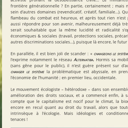
frontière générationnelle ? En partie, certainement ; mais 
sein d’autres domaines (revendicatif, créatif, familiale…). Q
flambeau du combat est heureux, et après tout rien n’est p
aussi répondre pour son avenir, malheureusement déjà très
serait souhaitable que la même lucidité et radicalité s’
économiques & sociales (travail, protections sociales, précar
autres discriminations sociales…), puisque là encore, le futur 
En parallèle, il est bien joli de scander : «
changeons le système
l’exprime notamment le réseau
Alternatiba.
Hormis sa mobili
(sans gêne pour le public), il n’est guère présent sur d’a
changer
le système
la problématique est abyssale, en pre
l’économie de l’humanité ; en premier lieu, occidentale.
Le mouvement écologiste – hétérodoxe – dans son ensembl
amélioration des droits sociaux, et a commencé enfin, à 
compte que le capitalisme est nocif pour le climat, la bio
encore en recul quant au droit du travail, alors que tou
intrinsèque à l’écologie. Mais idéologies et condition
tenaces !