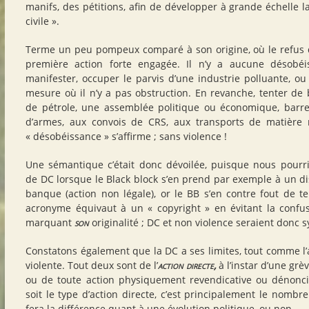
manifs, des pétitions, afin de développer à grande échelle l
civile ».
Terme un peu pompeux comparé à son origine, où le refus d
première action forte engagée. Il n’y a aucune désobéis
manifester, occuper le parvis d’une industrie polluante, ou
mesure où il n’y a pas obstruction. En revanche, tenter de 
de pétrole, une assemblée politique ou économique, barre
d’armes, aux convois de CRS, aux transports de matière ra
« désobéissance » s’affirme ; sans violence !
Une sémantique c’était donc dévoilée, puisque nous pourr
de DC lorsque le Black block s’en prend par exemple à un dis
banque (action non légale), or le BB s’en contre fout de t
acronyme équivaut à un « copyright » en évitant la confu
marquant
son
originalité ; DC et non violence seraient donc
Constatons également que la DC a ses limites, tout comme l
violente. Tout deux sont de l’
action directe,
à l’instar d’une grè
ou de toute action physiquement revendicative ou dénonci
soit le type d’action directe, c’est principalement le nombr
fera la différence quant à une évolution politique, ou non.