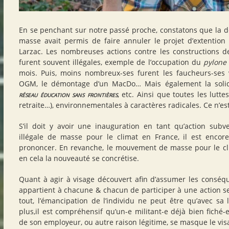
En se penchant sur notre passé proche, constatons que la d
masse avait permis de faire annuler le projet d’extention
Larzac. Les nombreuses actions contre les constructions d
furent souvent illégales, exemple de l’occupation du
pylone
mois. Puis, moins nombreux-ses furent les faucheurs-ses v
OGM, le démontage d’un MacDo… Mais également la solidar
réseau éducation sans frontières
, etc. Ainsi que toutes les lutte
retraite…), environnementales à caractères radicales. Ce n’es
S’il doit y avoir une inauguration en tant qu’action subv
illégale de masse pour le climat en France, il est enco
prononcer. En revanche, le mouvement de masse pour le cli
en cela la nouveauté se concrétise.
Quant à agir à visage découvert afin d’assumer les conséqu
appartient à chacune & chacun de participer à une action se
tout, l’émancipation de l’individu ne peut être qu’avec sa l
plus,il est compréhensif qu’un-e militant-e déjà bien fiché-
de son employeur, ou autre raison légitime, se masque le vis