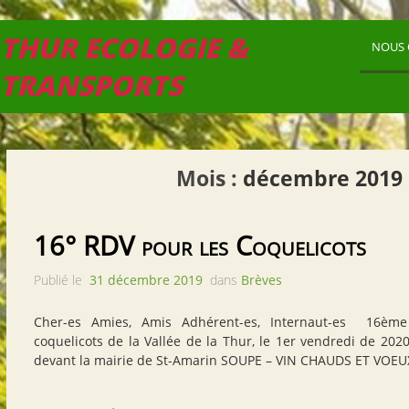
THUR ECOLOGIE &
NOUS 
TRANSPORTS
Mois :
décembre 2019
16° RDV pour les Coquelicots
Publié le
31 décembre 2019
dans
Brèves
Cher-es Amies, Amis Adhérent-es, Internaut-es 16èm
coquelicots de la Vallée de la Thur, le 1er vendredi de 2020
devant la mairie de St-Amarin SOUPE – VIN CHAUDS ET VOE