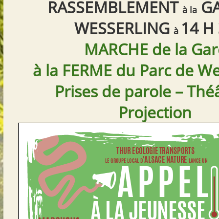
RASSEMBLEMENT
GA
à la
WESSERLING
14 H
à
MARCHE de la Gar
à la FERME du Parc de We
Prises de parole – Thé
Projection