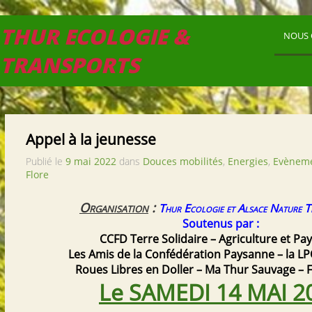
THUR ECOLOGIE &
NOUS 
TRANSPORTS
Appel à la jeunesse
Publié le
9 mai 2022
dans
Douces mobilités
,
Energies
,
Evèneme
Flore
Organisation
:
Thur Ecologie et Alsace Nature 
Soutenus par :
CCFD Terre Solidaire – Agriculture et Pa
Les Amis de la Confédération Paysanne – la L
Roues Libres en Doller –
Ma Thur Sauvage – F
Le SAMEDI 14 MAI 2