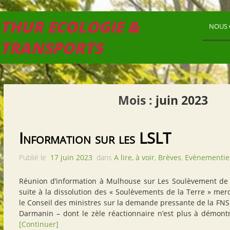
THUR ECOLOGIE &
NOUS 
TRANSPORTS
Mois :
juin 2023
Information sur les LSLT
Publié le
17 juin 2023
dans
A lire, à voir
,
Brèves
,
Evènementie
Réunion d’information à Mulhouse sur Les Soulèvement de 
suite à la dissolution des « Soulèvements de la Terre » merc
le Conseil des ministres sur la demande pressante de la FN
Darmanin – dont le zèle réactionnaire n’est plus à démontre
[Continuer]