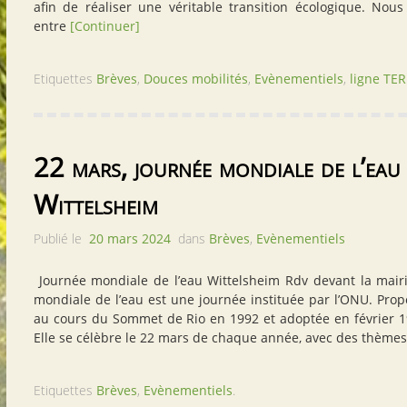
afin de réaliser une véritable transition écologique. Nous 
entre
[Continuer]
Etiquettes
Brèves
,
Douces mobilités
,
Evènementiels
,
ligne TE
22 mars, journée mondiale de l’eau
Wittelsheim
Publié le
20 mars 2024
dans
Brèves
,
Evènementiels
Journée mondiale de l’eau Wittelsheim Rdv devant la mair
mondiale de l’eau est une journée instituée par l’ONU. Pro
au cours du Sommet de Rio en 1992 et adoptée en février 1
Elle se célèbre le 22 mars de chaque année, avec des thème
Etiquettes
Brèves
,
Evènementiels
.