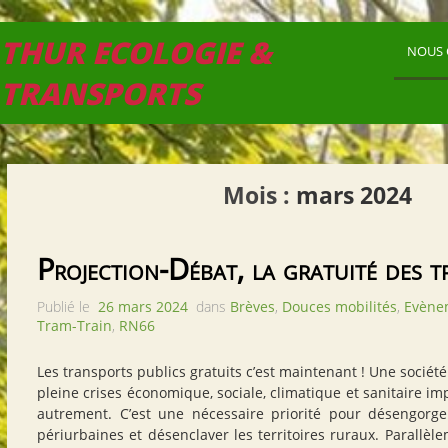
THUR ECOLOGIE &
NOUS 
TRANSPORTS
Mois :
mars 2024
Projection-Débat, la gratuité des 
Publié le
26 mars 2024
dans
Brèves
,
Douces mobilités
,
Evène
Tram-Train
,
RN66
Les transports publics gratuits c’est maintenant ! Une socié
pleine crises économique, sociale, climatique et sanitaire impo
autrement. C’est une nécessaire priorité pour désengorger
périurbaines et désenclaver les territoires ruraux. Parallèl