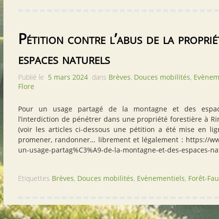
Pétition contre l’abus de la proprié
espaces naturels
Publié le
5 mars 2024
dans
Brèves
,
Douces mobilités
,
Evènem
Flore
Pour un usage partagé de la montagne et des espac
l’interdiction de pénétrer dans une propriété forestière à
(voir les articles ci-dessous une pétition a été mise en li
promener, randonner… librement et légalement : https://w
un-usage-partag%C3%A9-de-la-montagne-et-des-espaces-na
Etiquettes
Brèves
,
Douces mobilités
,
Evènementiels
,
Forêt-Fau