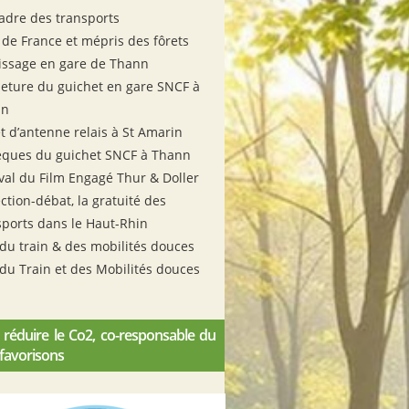
cadre des transports
 de France et mépris des fôrets
issage en gare de Thann
eture du guichet en gare SNCF à
nn
et d’antenne relais à St Amarin
ques du guichet SNCF à Thann
ival du Film Engagé Thur & Doller
ction-débat, la gratuité des
sports dans le Haut-Rhin
 du train & des mobilités douces
 du Train et des Mobilités douces
 réduire le Co2, co-responsable du
 favorisons