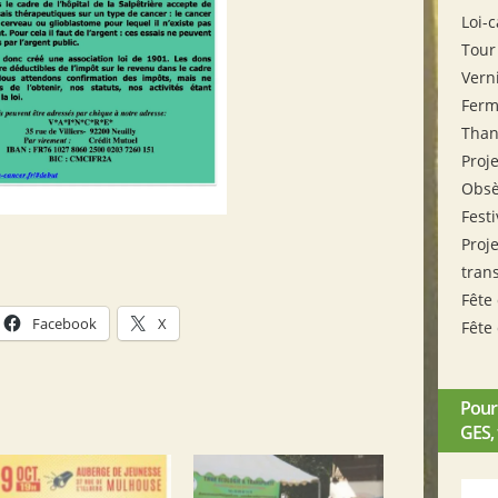
Loi-
Tour
Vern
Ferm
Tha
Proj
Obsè
Fest
Proje
tran
Fête
Facebook
X
Fête
Pour
GES,