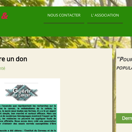
 &
NOUS CONTACTER
L’ ASSOCIATION
ire un don
"Pour
popul
nté
Derni