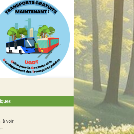
iques
e, à voir
es