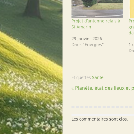
Projet d’antenne relais à
Pr
St Amarin
gr
da
29 janvier 2026
Dans "Energies"
1 
Da
Etiquettes
Santé
.
« Planète, état des lieux et 
Les commentaires sont clos.