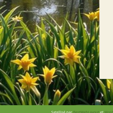
Satellisé par
BestWebLayout
et
Word