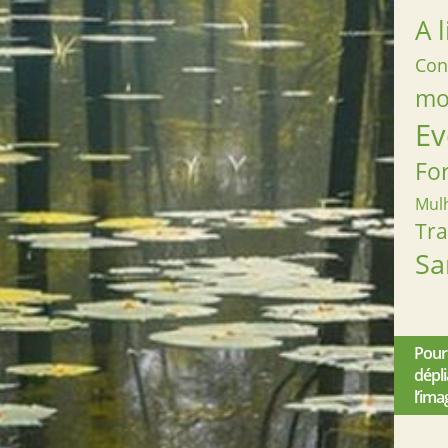
A l
Con
mob
Ev
Fo
Mul
Tr
Sa
Pour
dépl
l’ima