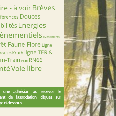
Brèves
ire - à voir
Douces
férences
Energies
ilités
ènementiels
Evènements
rêt-Faune-Flore
Ligne
ligne TER &
house-Kruth
am-Train
RN66
PGRI
nté
Voie libre
 une adhésion ou recevoir le
iant de l’association, cliquez sur
ge ci-dessous