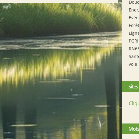
Douc
Ener
Evèn
Forê
Lign
PGRI
RN6
Sant
voie 
Sites
Cliq
Mots