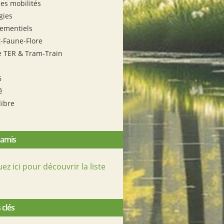
es mobilités
gies
ementiels
t-Faune-Flore
e TER & Tram-Train
6
é
libre
 amis
uez ici pour découvrir la liste
 clés