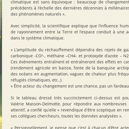
climatique est sans équivoque : beaucoup de changement
précédents à l’échelle des dernières décennies à millénaire
des phénomènes naturels ».
Avec simplicité, la scientifique explique que l’influence hu
de rayonnement entre la Terre et l’espace conduit à une a
dans le système climatique.
« L’amplitude du réchauffement dépendra des rejets de gaz
carbonique -CO²-, méthane –CH4- et protoxyde d’azote – N2
Ces événements entraînent et entraîneront des effets en c
(rendement agricole en baisse, fonte de la banquise arcti
des océans en augmentation, vagues de chaleur plus fréque
réfugiés climatiques, etc..).
« Être acteur du changement est une chance, pas un fardeau
Si le tableau dressé très succinctement ci-dessus est po
Valérie Masson-Delmotte, pour répondre aux nombreuses q
attentif, a confié qu’elle « revendique d’être sceptique en r
ses collègues chercheurs, toutes les données analysées ».
« Personnellement, je pense que c’est à chacun d’être act