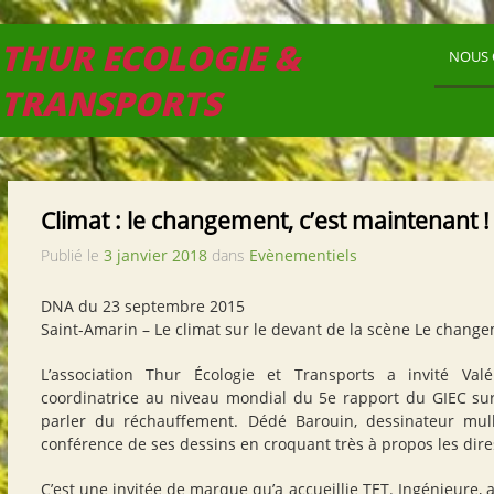
THUR ECOLOGIE &
NOUS 
TRANSPORTS
Climat : le changement, c’est maintenant !
Publié le
3 janvier 2018
dans
Evènementiels
DNA du 23 septembre 2015
Saint-Amarin – Le climat sur le devant de la scène Le change
L’association Thur Écologie et Transports a invité Valé
coordinatrice au niveau mondial du 5e rapport du GIEC sur
parler du réchauffement. Dédé Barouin, dessinateur mulh
conférence de ses dessins en croquant très à propos les dires
C’est une invitée de marque qu’a accueillie TET. Ingénieure,