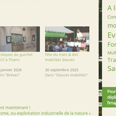
A l
Con
mob
Ev
Fo
Mul
sèques du guichet
Fête du train & des
Tr
CF à Thann
mobilités douces
Sa
 janvier 2026
30 septembre 2025
ns "Brèves"
Dans "Douces mobilités"
Pour
dépl
l’ima
est maintenant !
isme, ou exploitation industrielle de la nature »