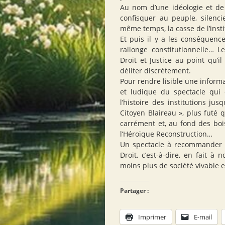
Au nom d’une idéologie et de l
confisquer au peuple, silenci
même temps, la casse de l’instit
Et puis il y a les conséquenc
rallonge constitutionnelle… 
Droit et Justice au point qu’i
déliter discrètement.
Pour rendre lisible une informa
et ludique du spectacle qui
l’histoire des institutions jus
Citoyen Blaireau », plus futé q
carrément et, au fond des boi
l’Héroïque Reconstruction…
Un spectacle à recommander à 
Droit, c’est-à-dire, en fait à
moins plus de société vivable e
Partager :
Imprimer
E-mail