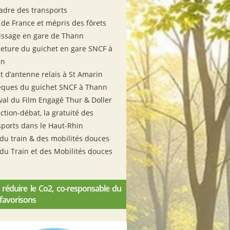
cadre des transports
 de France et mépris des fôrets
issage en gare de Thann
eture du guichet en gare SNCF à
nn
et d’antenne relais à St Amarin
ques du guichet SNCF à Thann
ival du Film Engagé Thur & Doller
ction-débat, la gratuité des
sports dans le Haut-Rhin
 du train & des mobilités douces
 du Train et des Mobilités douces
 réduire le Co2, co-responsable du
 favorisons