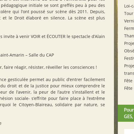
 pédagogique initiale se sont greffés peu à peu des
Loi-
olère qui l’ont poussé sur scène dès 2011. Depuis,
Tour
 et le Droit élaboré en silence. La scène est plus
Vern
Ferm
Tha
s invite à venir VOIR et ÉCOUTER le spectacle d’Alain
Proj
Obsè
Saint-Amarin – Salle du CAP
Fest
Proje
, faire réagir, résister, réveiller les consciences !
tran
ence gesticulée permet au public d’entrer facilement
Fête
 du droit et de la justice pour mieux comprendre le
Fête
eur de l’avenir, la peur de l’autre s’installent et le
ésion sociale- s’effrite pour faire place à l’extrême
rquoi le Citoyen-Blaireau, solidaire par nature, se
Pour
GES,
e