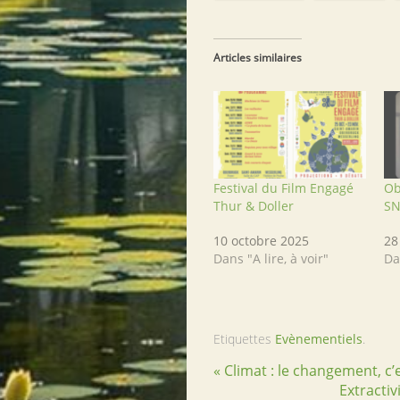
Articles similaires
Festival du Film Engagé
Ob
Thur & Doller
SN
10 octobre 2025
28
Dans "A lire, à voir"
Da
Etiquettes
Evènementiels
.
« Climat : le changement, c’
Extractiv