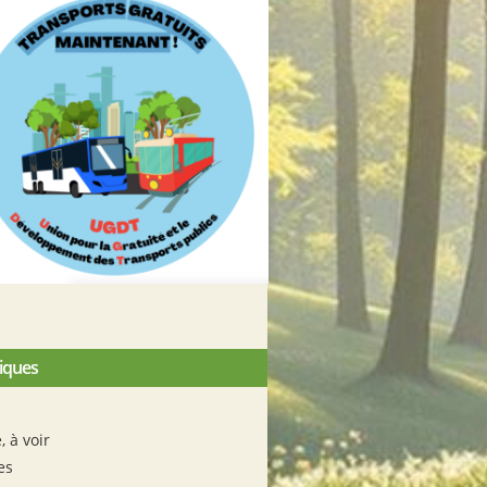
iques
e, à voir
es