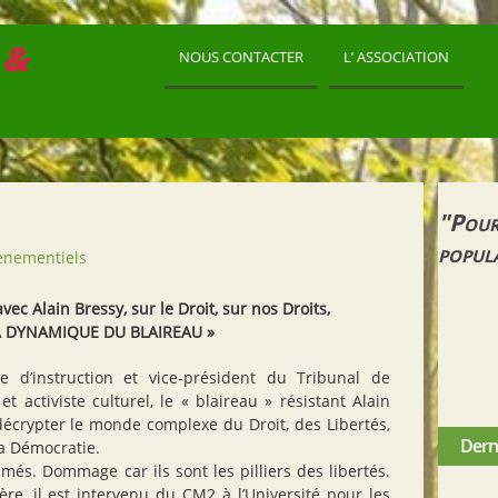
 &
NOUS CONTACTER
L’ ASSOCIATION
"Pour
popul
ènementiels
ec Alain Bressy, sur le Droit, sur nos Droits,
A DYNAMIQUE DU BLAIREAU »
e d’instruction et vice-président du Tribunal de
t activiste culturel, le « blaireau » résistant Alain
écrypter le monde complexe du Droit, des Libertés,
Derni
la Démocratie.
imés. Dommage car ils sont les pilliers des libertés.
ière, il est intervenu du CM2 à l’Université pour les