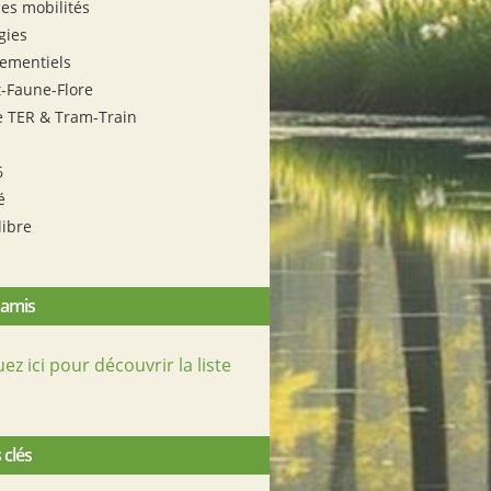
es mobilités
gies
ementiels
t-Faune-Flore
e TER & Tram-Train
6
é
libre
 amis
uez ici pour découvrir la liste
 clés