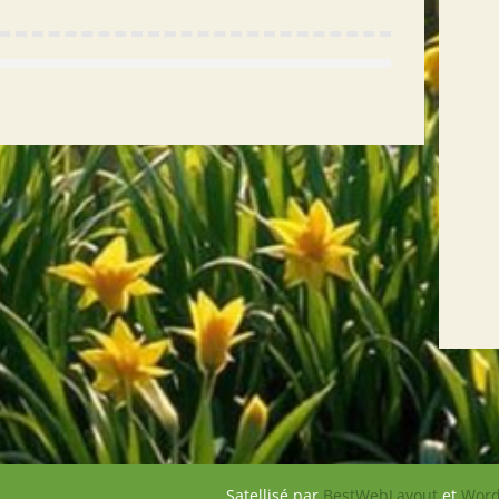
Satellisé par
BestWebLayout
et
Word