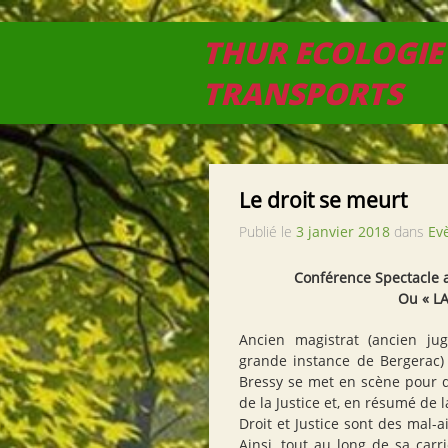
THUR ECOLOGIE
TRANSPORTS
Le droit se meurt
Publié le
3 janvier 2018
dans
Ev
Conférence Spectacle av
Ou « L
Ancien magistrat (ancien jug
grande instance de Bergerac) e
Bressy se met en scène pour d
de la Justice et, en résumé de 
Droit et Justice sont des mal-a
Ainsi, tout au long de sa carr