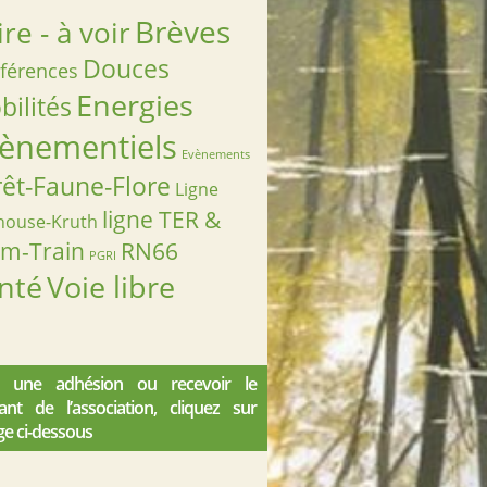
Brèves
ire - à voir
Douces
férences
Energies
ilités
ènementiels
Evènements
rêt-Faune-Flore
Ligne
ligne TER &
house-Kruth
am-Train
RN66
PGRI
nté
Voie libre
 une adhésion ou recevoir le
iant de l’association, cliquez sur
ge ci-dessous