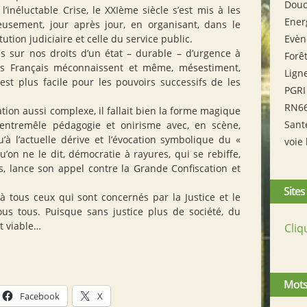
Douc
’inéluctable Crise, le XXIème siècle s’est mis à les
Ener
eusement, jour après jour, en organisant, dans le
ution judiciaire et celle du service public.
Evèn
es sur nos droits d’un état – durable – d’urgence à
Forê
Les Français méconnaissent et même, mésestiment,
Lign
l est plus facile pour les pouvoirs successifs de les
PGRI
RN6
tion aussi complexe, il fallait bien la forme magique
Sant
 entremêle pédagogie et onirisme avec, en scène,
qu’à l’actuelle dérive et l’évocation symbolique du «
voie 
u’on ne le dit, démocratie à rayures, qui se rebiffe,
s, lance son appel contre la Grande Confiscation et
Sites
tous ceux qui sont concernés par la Justice et le
 nous tous. Puisque sans justice plus de société, du
t viable…
Cliq
Mots
Facebook
X