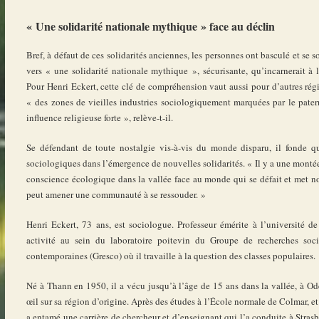
« Une solidarité nationale mythique » face au déclin
Bref, à défaut de ces solidarités anciennes, les personnes ont basculé et se 
vers « une solidarité nationale mythique », sécurisante, qu’incarnerait à 
Pour Henri Eckert, cette clé de compréhension vaut aussi pour d’autres rég
« des zones de vieilles industries sociologiquement marquées par le pater
influence religieuse forte », relève-t-il.
Se défendant de toute nostalgie vis-à-vis du monde disparu, il fonde qu
sociologiques dans l’émergence de nouvelles solidarités. « Il y a une montée
conscience écologique dans la vallée face au monde qui se défait et met no
peut amener une communauté à se ressouder. »
Henri Eckert, 73 ans, est sociologue. Professeur émérite à l’université de 
activité au sein du laboratoire poitevin du Groupe de recherches soci
contemporaines (Gresco) où il travaille à la question des classes populaires.
Né à Thann en 1950, il a vécu jusqu’à l’âge de 15 ans dans la vallée, à Od
œil sur sa région d’origine. Après des études à l’École normale de Colmar, et
a entamé une carrière de chercheur et d’enseignant qui l’a conduite à Strasbo