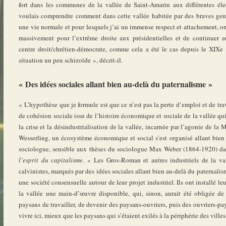
fort dans les communes de la vallée de Saint-Amarin aux différentes élec
voulais comprendre comment dans cette vallée habitée par des braves gens
une vie normale et pour lesquels j’ai un immense respect et attachement, on
massivement pour l’extrême droite aux présidentielles et de continuer a
centre droit/chrétien-démocrate, comme cela a été le cas depuis le XIXe
situation un peu schizoïde », décrit-il.
« Des idées sociales allant bien au-delà du paternalisme »
« L’hypothèse que je formule est que ce n’est pas la perte d’emploi et de tra
de cohésion sociale issu de l’histoire économique et sociale de la vallée qui
la crise et la désindustrialisation de la vallée, incarnée par l’agonie de la
Wesserling, un écosystème économique et social s’est organisé allant bien a
sociologue, sensible aux thèses du sociologue Max Weber (1864-1920) d
l’esprit du capitalisme
. « Les Gros-Roman et autres industriels de la val
calvinistes, marqués par des idées sociales allant bien au-delà du paternalis
une société consensuelle autour de leur projet industriel. Ils ont installé leu
la vallée une main-d’œuvre disponible, qui, sinon, aurait été obligée de p
paysans de travailler, de devenir des paysans-ouvriers, puis des ouvriers-pay
vivre ici, mieux que les paysans qui s’étaient exilés à la périphérie des villes