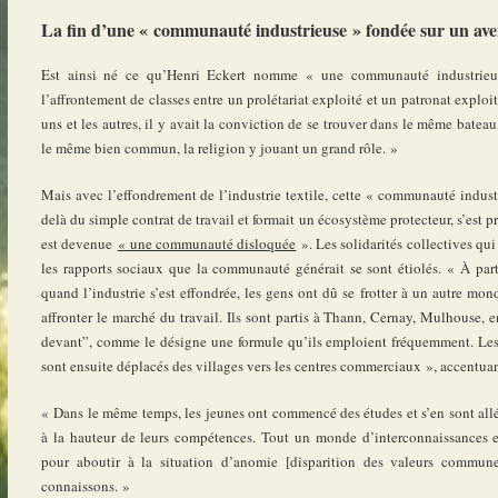
La fin d’une « communauté industrieuse » fondée sur un a
Est ainsi né ce qu’Henri Eckert nomme « une communauté industrieu
l’affrontement de classes entre un prolétariat exploité et un patronat exploit
uns et les autres, il y avait la conviction de se trouver dans le même bateau,
le même bien commun, la religion y jouant un grand rôle. »
Mais avec l’effondrement de l’industrie textile, cette « communauté industr
delà du simple contrat de travail et formait un écosystème protecteur, s’est p
est devenue
« une communauté disloquée
». Les solidarités collectives qui
les rapports sociaux que la communauté générait se sont étiolés. « À part
quand l’industrie s’est effondrée, les gens ont dû se frotter à un autre monde
affronter le marché du travail. Ils sont partis à Thann, Cernay, Mulhouse, 
devant”, comme le désigne une formule qu’ils emploient fréquemment. Le
sont ensuite déplacés des villages vers les centres commerciaux », accentua
« Dans le même temps, les jeunes ont commencé des études et s’en sont allés
à la hauteur de leurs compétences. Tout un monde d’interconnaissances et 
pour aboutir à la situation d’anomie [disparition des valeurs commu
connaissons. »