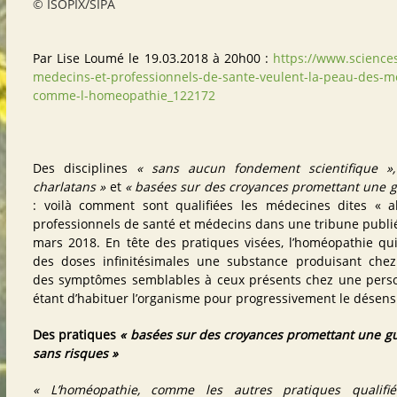
© ISOPIX/SIPA
Par
Lise Loumé
le
19.03.2018 à 20h00
:
https://www.sciences
medecins-et-professionnels-de-sante-veulent-la-peau-des-me
comme-l-homeopathie_122172
Des disciplines
« sans aucun fondement scientifique »
charlatans »
et
« basées sur des croyances promettant une g
: voilà comment sont qualifiées les médecines dites « a
professionnels de santé et médecins dans une tribune publ
mars 2018. En tête des pratiques visées, l’homéopathie qui
des doses infinitésimales une substance produisant che
des symptômes semblables à ceux présents chez une person
étant d’habituer l’organisme pour progressivement le désensi
Des pratiques
« basées sur des croyances promettant une gu
sans risques »
« L’homéopathie, comme les autres pratiques qualif