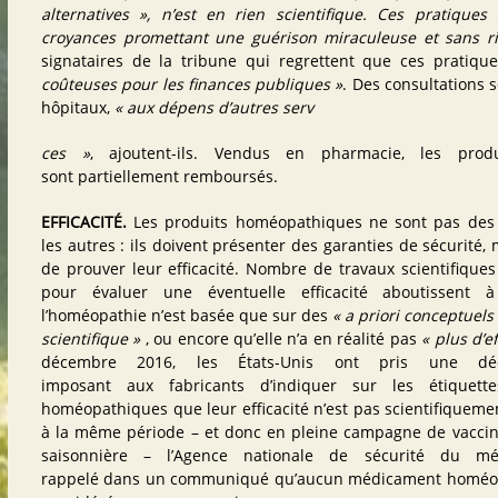
alternatives », n’est en rien scientifique. Ces pratique
croyances promettant une guérison miraculeuse et sans r
signataires de la tribune qui regrettent que ces pratique
coûteuses pour les finances publiques »
. Des consultations 
hôpitaux,
« aux dépens d’autres serv
ces »
, ajoutent-ils. Vendus en pharmacie, les prod
sont
partiellement remboursés
.
EFFICACITÉ.
Les produits homéopathiques ne sont pas d
les autres : ils doivent présenter des garanties de sécurité,
de prouver leur efficacité. Nombre de travaux scientifique
pour évaluer une éventuelle efficacité aboutissent 
l’homéopathie n’est basée que sur des
« a priori conceptuel
scientifique »
, ou encore qu’elle n’a en réalité pas
« plus d’e
décembre 2016, les États-Unis
ont pris une déci
imposant aux fabricants d’indiquer sur les étiquet
homéopathiques que leur efficacité n’est pas scientifiqueme
à la même période – et donc en pleine
campagne de vaccina
saisonnière
– l’Agence nationale de sécurité du m
rappelé
dans un communiqué
qu’aucun médicament homéop