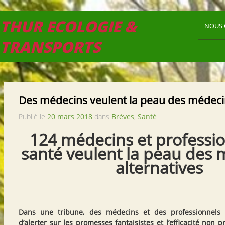
THUR ECOLOGIE &
NOUS 
TRANSPORTS
Des médecins veulent la peau des médecin
Publié le
20 mars 2018
dans
Brèves
,
Santé
124 médecins et professi
santé veulent la peau des
alternatives
Dans une tribune, des médecins et des professionnels
d’alerter sur les promesses fantaisistes et l’efficacité non