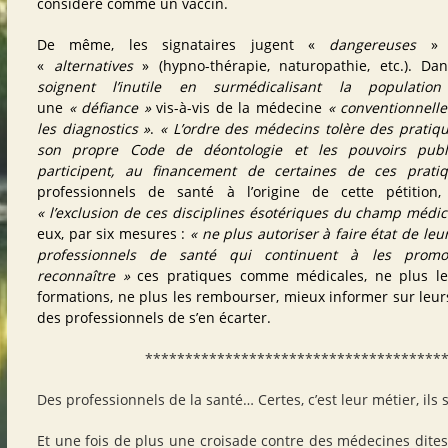
considéré comme un vaccin.
De même, les signataires jugent «
dangereuses
» l
«
alternatives
» (
hypno-thérapie, naturopathie, etc.
). Da
soignent l’inutile en surmédicalisant la populatio
une
« défiance »
vis-à-vis de la médecine
« conventionnelle
les diagnostics »
.
« L’ordre des médecins tolère des pratiq
son propre Code de déontologie et les pouvoirs publi
participent, au financement de certaines de ces prati
professionnels de santé à l’origine de cette pétitio
« l’exclusion de ces disciplines ésotériques du champ médic
eux, par six mesures :
« ne plus autoriser à faire état de leu
professionnels de santé qui continuent à les promo
reconnaître »
ces pratiques comme médicales, ne plus le
formations, ne plus les rembourser, mieux informer sur leurs
des professionnels de s’en écarter.
*************************************
Des professionnels de la santé… Certes, c’est leur métier, il
Et une fois de plus une croisade contre des médecines dite